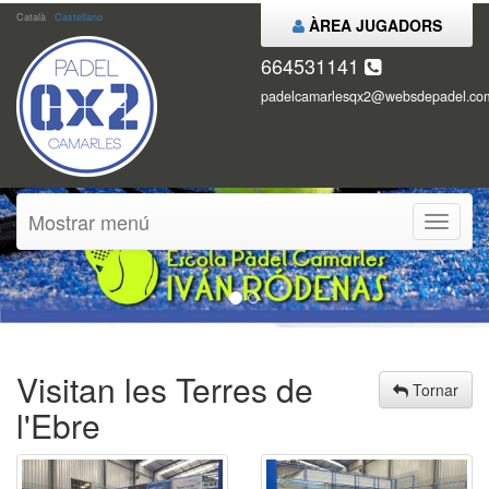
Català
Castellano
ÀREA JUGADORS
664531141
padelcamarlesqx2@websdepadel.co
Mostrar menú
Mostrar
menú
Visitan les Terres de
Tornar
l'Ebre