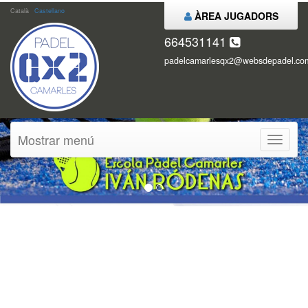
Català
Castellano
ÀREA JUGADORS
664531141
padelcamarlesqx2@websdepadel.co
Mostrar menú
Mostrar
menú